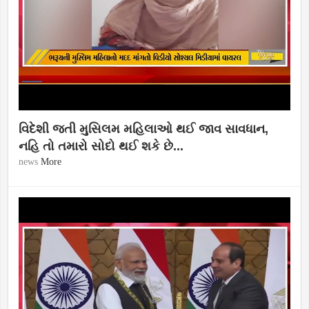
વિદેશી જતી મુસિલમ મહિલાઓ થઈ જાવ સાવધાન,
નહિ તો તમારો સોદો થઈ શકે છે...
news
More