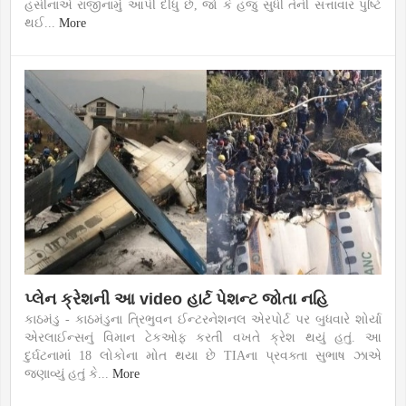
હસીનાએ રાજીનામું આપી દીધું છે, જો કે હજુ સુધી તેની સત્તાવાર પુષ્ટિ
થઈ...
More
પ્લેન ક્રેશની આ video હાર્ટ પેશન્ટ જોતા નહિ
કાઠમંડુ - કાઠમંડુના ત્રિભુવન ઈન્ટરનેશનલ એરપોર્ટ પર બુધવારે શોર્યા
એરલાઈન્સનું વિમાન ટેકઓફ કરતી વખતે ક્રેશ થયું હતું. આ
દુર્ઘટનામાં 18 લોકોના મોત થયા છે TIAના પ્રવક્તા સુભાષ ઝાએ
જણાવ્યું હતું કે...
More