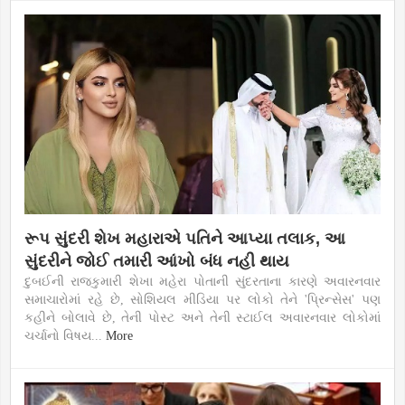
રૂપ સુંદરી શેખ મહારાએ પતિને આપ્યા તલાક, આ
સુંદરીને જોઈ તમારી આંખો બંધ નહી થાય
દુબઈની રાજકુમારી શેખા મહેરા પોતાની સુંદરતાના કારણે અવારનવાર
સમાચારોમાં રહે છે, સોશિયલ મીડિયા પર લોકો તેને 'પ્રિન્સેસ' પણ
કહીને બોલાવે છે, તેની પોસ્ટ અને તેની સ્ટાઈલ અવારનવાર લોકોમાં
ચર્ચાનો વિષય...
More