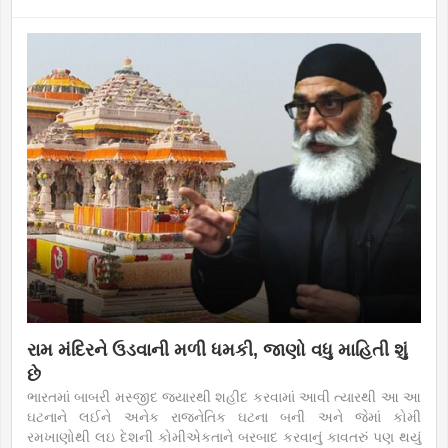
રામ મંદિરને ઉડવાની મળી ધમકી, જાણો વધુ માહિતી શું
છે
ભારતમાં બાબરી મસ્જીદ જયારથી શહીદ કરવામાં આવી ત્યારથી આ આ
ઘટનાને લઈને અનેક રાજનેતિક ઘટના બની અને જેમાં કોમી
રમખાણોથી લઇ દેશની કોમીએકતાને બરબાદ કરવાનું કાવતરું પણ થયું