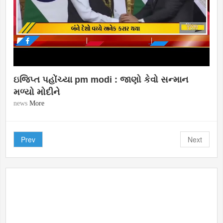
ઇજિપ્ત પહોંચ્યા pm modi : જાણો કેવો સન્માન
મળ્યો મોદીને
news
More
Prev
Next