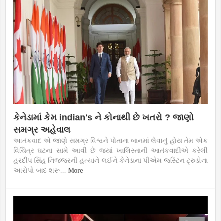
કેનેડામાં કેમ indian's ને કોનાથી છે ખતરો ? જાણો
સમગ્ર અહેવાલ
આતંકવાદ એ જાણે સમગ્ર વિશ્વને પોતાના બાનમાં લેવાનું હોય તેમ એક
વિચિત્ર ઘટના સામે આવી છે જ્યાં ખાલિસ્તાની આતંકવાદીએ કરેલી
હરદીપ સિંહ નિજ્જરની હત્યાને લઈને કેનેડાના પીએમ જસ્ટિન ટ્રુડોના
આરોપો બાદ શરૂ...
More