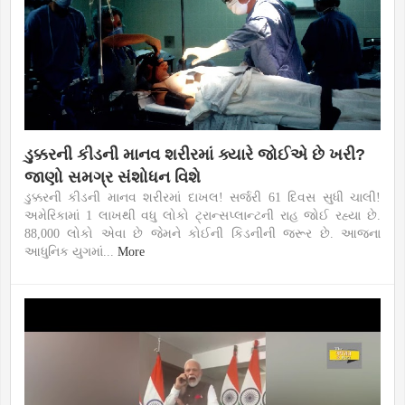
ડુક્કરની કીડની માનવ શરીરમાં ક્યારે જોઈએ છે ખરી?
જાણો સમગ્ર સંશોધન વિશે
ડુક્કરની કીડની માનવ શરીરમાં દાખલ! સર્જરી 61 દિવસ સુધી ચાલી!
અમેરિકામાં 1 લાખથી વધુ લોકો ટ્રાન્સપ્લાન્ટની રાહ જોઈ રહ્યા છે.
88,000 લોકો એવા છે જેમને કોઈની કિડનીની જરૂર છે. આજના
આધુનિક યુગમાં...
More