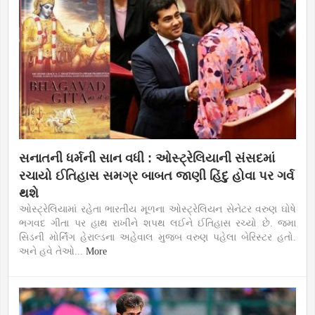
સનાતની ધર્મની સાન વધી : ઓસ્ટ્રેલિયાની સંસદમાં
રચાયો ઈતિહાસ સમગ્ર બાબત જાણી હિંદુ હોવા પર ગર્વ
થશે
ઓસ્ટ્રેલિયામાં રહેતા ભારતીય મૂળના ઓસ્ટ્રેલિયન સેનેટર વરુણ ઘોષે
ભગવદ ગીતા પર હાથ રાખીને શપથ લઈને ઈતિહાસ રચ્યો છે. જમા
સિડની મોર્નિંગ હેરાલ્ડના અહેવાલ મુજબ વરુણ પહેલા બેરિસ્ટર હતો.
અને હવે તેઓ...
More