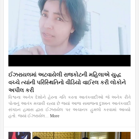
ઈઝરાયલમાં અટવાયેલી રાજકોટની મહિલાએ યુદ્ધ
વચ્ચે ત્યાંની પરિસ્થિતિનો વીડિયો વાઈરલ કરી લોકોને
અપીલ કરી
વિશ્વના અનેક દેશોને હેરના ગતિ કરતા આતંકવાદીઓ જે અનેક રીતે
પોતાનું આતંક મચાવી રહ્યા છે જ્યાં આજ સમાજના દુશ્મન આતંકવાદી
સંગઠન હમાસ દ્વારા ઈઝરાયેલ પર અચાનક હુમલો કરવામાં આવ્યો
હતો. જ્યાં ઈઝરાયેલ...
More