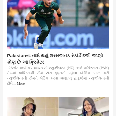
Pakistanના નામે થયું શરમજનક રેકોર્ડ દર્જ, જાણો
કોણ છે આ ક્રિકેટર
ક્રિકેટ વર્લ્ડ કપ ૨૦૨૩ માં ન્યુઝીલેન્ડ (NZ) અને પાકિસ્તાન (PAK)
મેચમાં પાકિસ્તાની ટીમે ટોસ જીતની પહેલા બોલિંગ પસંદ કરી
ન્યુઝીલેન્ડની ટીમને બેટિંગ કરવા જણાવ્યું હતું.જેમાં ન્યુઝીલેન્ડની
ટીમે...
More