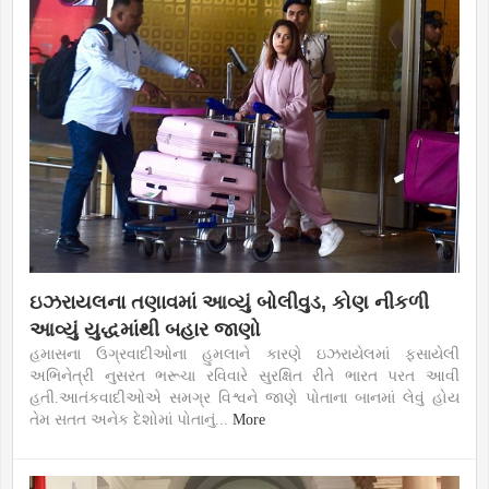
ઇઝરાયલના તણાવમાં આવ્યું બોલીવુડ, કોણ નીકળી
આવ્યું યુદ્ધમાંથી બહાર જાણો
હમાસના ઉગ્રવાદીઓના હુમલાને કારણે ઇઝરાયેલમાં ફસાયેલી
અભિનેત્રી નુસરત ભરૂચા રવિવારે સુરક્ષિત રીતે ભારત પરત આવી
હતી.આતંકવાદીઓએ સમગ્ર વિશ્વને જાણે પોતાના બાનમાં લેવું હોય
તેમ સતત અનેક દેશોમાં પોતાનું...
More