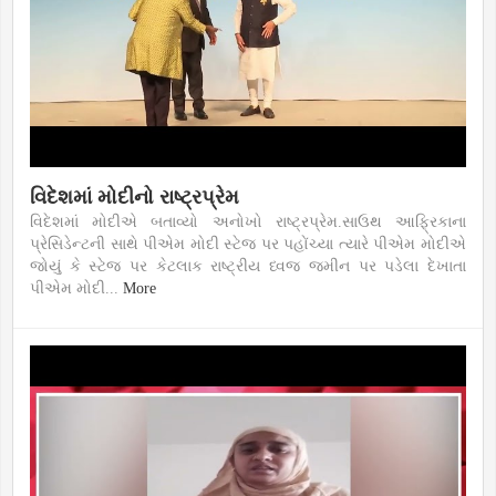
વિદેશમાં મોદીનો રાષ્ટ્રપ્રેમ
વિદેશમાં મોદીએ બતાવ્યો અનોખો રાષ્ટ્રપ્રેમ.સાઉથ આફ્રિકાના
પ્રેસિડેન્ટની સાથે પીએમ મોદી સ્ટેજ પર પહોંચ્યા ત્યારે પીએમ મોદીએ
જોયું કે સ્ટેજ પર કેટલાક રાષ્ટ્રીય ધ્વજ જમીન પર પડેલા દેખાતા
પીએમ મોદી...
More