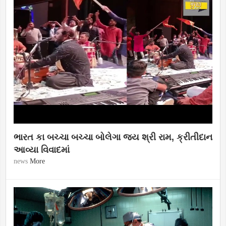
ભારત કા બચ્ચા બચ્ચા બોલેગા જય શ્રી રામ, ક્રીતીદાન
આવ્યા વિવાદમાં
news
More