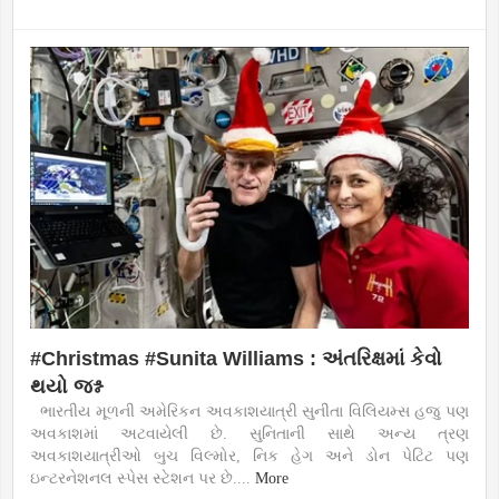
#Christmas #Sunita Williams : અંતરિક્ષમાં કેવો
થયો જશ્ન
ભારતીય મૂળની અમેરિકન અવકાશયાત્રી સુનીતા વિલિયમ્સ હજુ પણ
અવકાશમાં અટવાયેલી છે. સુનિતાની સાથે અન્ય ત્રણ
અવકાશયાત્રીઓ બુચ વિલ્મોર, નિક હેગ અને ડોન પેટિટ પણ
ઇન્ટરનેશનલ સ્પેસ સ્ટેશન પર છે....
More