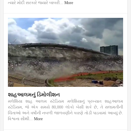
ત્યારે મોદી સરકારે જયારે બાબરી...
More
શાહઆલમનું ડિમોલીશન
મલેશિયા શાહ આલમ સ્ટેડિયમ મલેશિયાનું પ્રખ્યાત શાહઆલમ
સ્ટેડિયમ, જે એક સમયે 80,000 લોકો બેસી શકે છે, તે સલામતીની
ચિંતાઓ અને વર્ષોની નબળી જાળવણીને કારણે તોડી પાડવામાં આવ્યું છે.
વિશ્વના સૌથી...
More