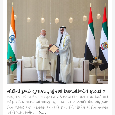
મોદીની દુબઈ મુલાકાત, શું થશે દેશવાસીઓને ફાયદો ?
અબુ ધાબી એરપોર્ટ પર વડાપ્રધાન નરેન્દ્ર મોદી પહોંચતા જ તેમને ગાર્ડ
ઓફ ઓનર આપવામાં આવ્યું હતું. UAE ના રાષ્ટ્રપતિ શેખ મોહમ્મદ
બિન જાયદ અલ નાહયાનએ વ્યક્તિગત રીતે પીએમ મોદીનું સ્વાગત
કરીને ભારત સાથેના...
More