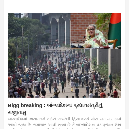
Bigg breaking : બાંગ્લાદેશના પ્રધાનમંત્રીનું
રાજીનામુ
બાંગ્લાદેશમાં અનામતને લઈને ભડકેલી હિંસા વચ્ચે મોટા સમાચાર સામે
આવી રહ્યા છે. સમાચાર આવી રહ્યા છે કે બાંગ્લાદેશના વડાપ્રધાન શેખ