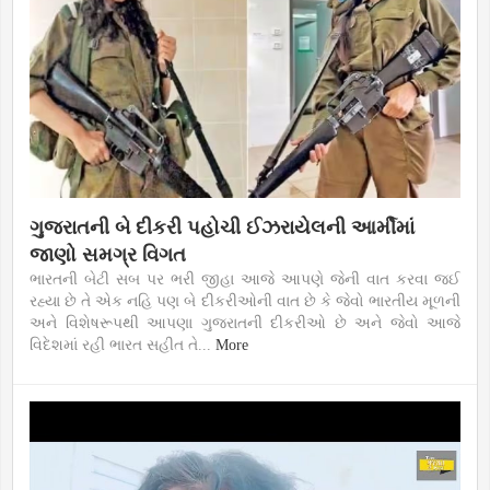
ગુજરાતની બે દીકરી પહોચી ઈઝરાયેલની આર્મીમાં
જાણો સમગ્ર વિગત
ભારતની બેટી સબ પર ભરી જીહા આજે આપણે જેની વાત કરવા જઈ
રહ્યા છે તે એક નહિ પણ બે દીકરીઓની વાત છે કે જેવો ભારતીય મૂળની
અને વિશેષરૂપથી આપણા ગુજરાતની દીકરીઓ છે અને જેવો આજે
વિદેશમાં રહી ભારત સહીત તે...
More