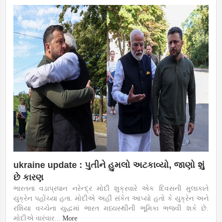
ukraine update : પુતીને હુમલો અટકાવ્યો, જાણો શું
છે કારણ
ભારતના વડાપ્રધાન નરેન્દ્ર મોદી શુક્રવારે એક દિવસની મુલાકાતે
યુક્રેન પહોંચ્યા હતા. મોદીએ અહીં સંકેત આપ્યો હતો કે યુક્રેન અને
રશિયા વચ્ચેના યુદ્ધમાં ભારત મધ્યસ્થીની ભૂમિકા ભજવી શકે છે.
મોદીએ વારંવાર...
More