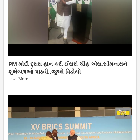
PM મોદી દ્રારા ફોન કરી ઈસરો ચીફ એસ.સીમનાથને
શુભેચ્છાઓ પાઠવી..જુઓ વિડીયો
news
More