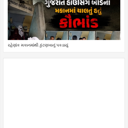
રહેણાંક મકાનમાંથી કુંટણખાનું પકડાયું