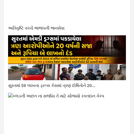
અતિવૃષ્ટિ વચ્ચે ભાજપની જનસેવા
સુરતમાં 59 લાખના ડ્રગ્સ કેસમાં ત્રણ દોષિતોને 20...