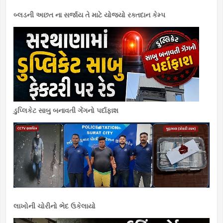
બ્લડની અછત ના સર્જાય તે માટે યોજયો રક્તદાન કેમ્પ
ડુપ્લિકેટ સાબુ બનાવતી ગેંગનો પર્દાફાશ
લાખોની ચોરીનો ભેદ ઉકેલાયો