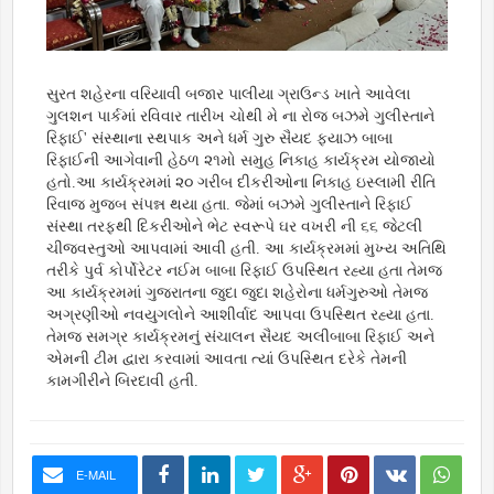
સુરત શહેરના વરિયાવી બજાર પાલીયા ગ્રાઉન્ડ ખાતે આવેલા
ગુલશન પાર્કમાં રવિવાર તારીખ ચોથી મે ના રોજ બઝમે ગુલીસ્તાને
રિફાઈ' સંસ્થાના સ્થપાક અને ધર્મ ગુરુ સૈયદ ફયાઝ બાબા
રિફાઈની આગેવાની હેઠળ ૨૧મો સમુહ નિકાહ કાર્યક્રમ યોજાયો
હતો.આ કાર્યક્રમમાં ૨૦ ગરીબ દીકરીઓના નિકાહ ઇસ્લામી રીતિ
રિવાજ મુજબ સંપન્ન થયા હતા. જેમાં બઝમે ગુલીસ્તાને રિફાઈ
સંસ્થા તરફથી દિકરીઓને ભેટ સ્વરૂપે ઘર વખરી ની ૬૬ જેટલી
ચીજવસ્તુઓ આપવામાં આવી હતી. આ કાર્યક્રમમાં મુખ્ય અતિથિ
તરીકે પુર્વ કોર્પોરેટર નઈમ બાબા રિફાઈ ઉપસ્થિત રહ્યા હતા તેમજ
આ કાર્યક્રમમાં ગુજરાતના જુદા જુદા શહેરોના ધર્મગુરુઓ તેમજ
અગ્રણીઓ નવયુગલોને આશીર્વાદ આપવા ઉપસ્થિત રહ્યા હતા.
તેમજ સમગ્ર કાર્યક્રમનું સંચાલન સૈયદ અલીબાબા રિફાઈ અને
એમની ટીમ દ્વારા કરવામાં આવતા ત્યાં ઉપસ્થિત દરેકે તેમની
કામગીરીને બિરદાવી હતી.
E-MAIL