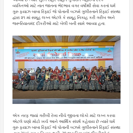
વ્યક્તિઓ માટે નાત જાતના ભેદભાવ વગર વર્ષોથી સેવા કરતાં ધર્મ
ગુરુ ફયાઝ બાબા રિફાઈ જે પોતાની બઝમે ગુલીસ્તાને રિફાઈ સંસ્થા
દ્વારા ૨૧ માં સમૂહ લગ્ન એટલે કે સમૂહ નિકાહ કરી ગરીબ અને
જરૂરિયાતમંદ દીકરીઓ માટે બેલી બની સામે આવ્યા હતા.
એક તરફ જ્યાં ગરીબી રેખા નીચે જીવતા લોકો માટે લગ્ન કરવા
એટલે ઘણો મોટો ખર્ચ આને આર્થિક સંઘર્ષ કહેવાય છે ત્યારે ધર્મ
ગુરુ ફયાઝ બાબા રિફાઈ જે પોતાની બઝમે ગુલીસ્તાને રિફાઈ સંસ્થા