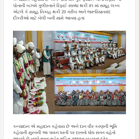
પોતાની બઝમે ગુલીસ્તાને રિફાઈ સંસ્થા થકી ૨૧ માં સમૂહ લગ્ન
એટલે કે સમૂહ નિકાહ થકી 20 ગરીબ અને જરૂરિયાતમંદ
દીકરીઓ માટે બેલી બની સામે આવ્યા હતા
કન્યાદાન એ મહાદાન કહેવાય છે અને દાન વીર કરણની ભૂમિ
કહેવાતી સુરતની આ પાવન ધરતી પર દાનનો ધોધ સતત વહેતો
આવ્યો છે ત્યારે સુરત સહેર સહિત ગુજરાત બહારના દરેક