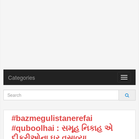
Categories
Toggle
navigat
#bazmegulistanerefai
#quboolhai : સમૂહ નિકાહ એ
દીકરીઓના ઘર વસાવ્યા