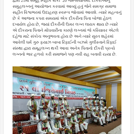
દ્વારા 21માં સમૂહ નિહાક થકી 20 જરૂરિયાતમંદ દીકરીઓનું
સમુહલગ્નનું આયોજન કરવામાં આવ્યું હતું જેને સમગ્ર સમાજ
સહીત વિશ્વભરમાં ઉદાહરણ સ્વરૂપ જોવામાં આવશે. ત્યારે મહત્વનું
છે કે આજના કપરા સમયમાં એક દીકરીના પિતા બોજા હેઠળ
દબાયેલ હોય છે, જ્યાં દીકરીની ઉમર લગ્ન લાયક થાય છે ત્યારે
એ દીકરાના પિતાને મોંઘવારીના કારણે લગ્નમાં જે કરિયાવર એટલે
દહેજ માટે સંકોચ અનુભવતા હોય છે અને ત્યારે સુરત શહેરમાં
આવેલી ધર્મ ગુરુ ફયાઝ બાબા રિફાઈની બઝમે ગુલીસ્તાને રિફાઈ
સંસ્થા દ્વારા સમૂહલગ્ન થકી આવા અનેક પિતાનો દીકરી પ્રત્યે
લગ્નનો ભાર હળવો કરી સમાજને પણ નવી રાહ બતાવી રહ્યા છે.