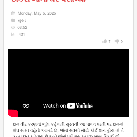
Monday, May 5, 2025
સુરત
03:52
431
7
0
દાન વીર કરણની ભૂમિ કહેવાતી સુરતની આ પાવન ધરતી પર દાનનો
ધોધ સતત વહેતો આવ્યો છે, જેમાં સવથી મોટો કોઈ દાન હોય તો તે
કન્યાદાન કહેવાય છે અને જેમાં ધર્મ ગુરુ ફયાઝ બાબા રિફાઈ જે