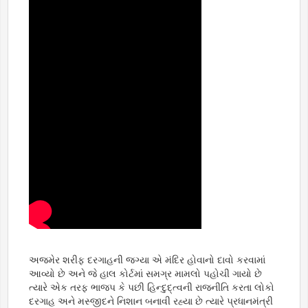
અજમેર શરીફ દરગાહની જગ્યા એ મંદિર હોવાનો દાવો કરવામાં
આવ્યો છે અને જે હાલ કોર્ટમાં સમગ્ર મામલો પહોચી ગાયો છે
ત્યારે એક તરફ ભાજપ કે પછી હિન્દુદ્ત્વની રાજ્નીતિ કરતા લોકો
દરગાહ અને મસ્જીદને નિશાન બનાવી રહ્યા છે ત્યારે પ્રધાનમંત્રી