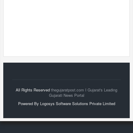
All Rights Reserved
thegujaratpost.com I Gujarat's Leading
Gujarati News Portal
Powered By Logosys Software Solutions Private Limited