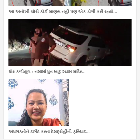
આ અનોખી ચોરી કોઈ માણસ નહી પણ એક ડોગી કરી રહ્યો...
ઘોર કળીયુગ : નશામાં ધુત ખાટુ શ્યામ મંદિર...
અંધભક્તોને ટાર્ગેટ કરતા દેશદ્રોહીની ફરિયાદ...