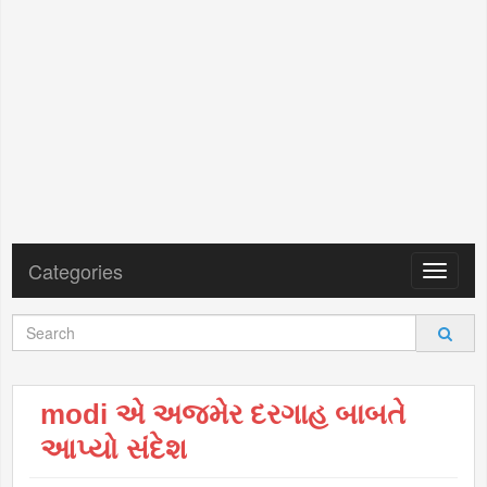
Categories
Toggle
navigat
modi એ અજમેર દરગાહ બાબતે
આપ્યો સંદેશ