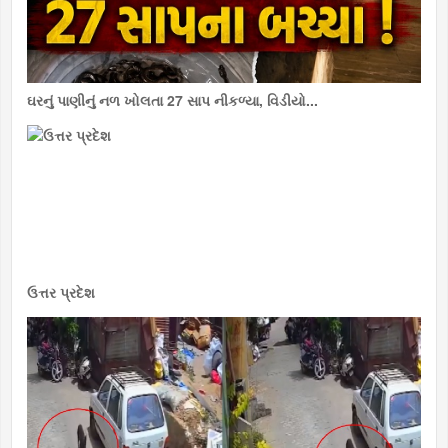
ઘરનું પાણીનું નળ ખોલતા 27 સાપ નીકળ્યા, વિડીયો...
ઉત્તર પ્રદેશ