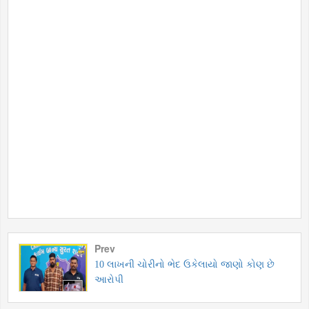
Prev
10 લાખની ચોરીનો ભેદ ઉકેલાયો જાણો કોણ છે
આરોપી